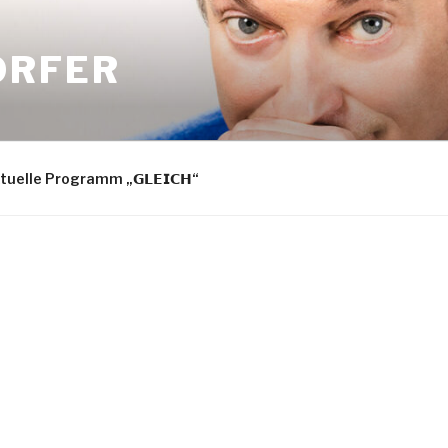
ORFER
tuelle Programm „𝗚𝗟𝗘𝗜𝗖𝗛“