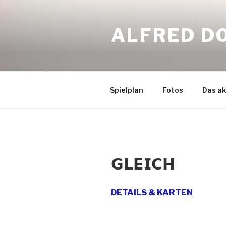
Zum
Inhalt
ALFRED D
springen
Spielplan
Fotos
Das ak
𝗚𝗟𝗘𝗜𝗖𝗛
DETAILS & KARTEN