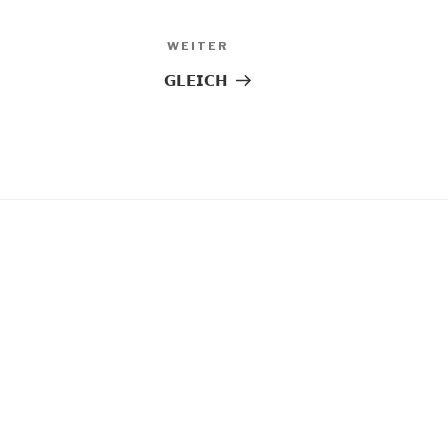
Nächster
WEITER
Beitrag
𝗚𝗟𝗘𝗜𝗖𝗛