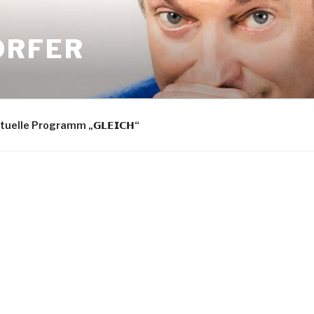
ORFER
tuelle Programm „𝗚𝗟𝗘𝗜𝗖𝗛“