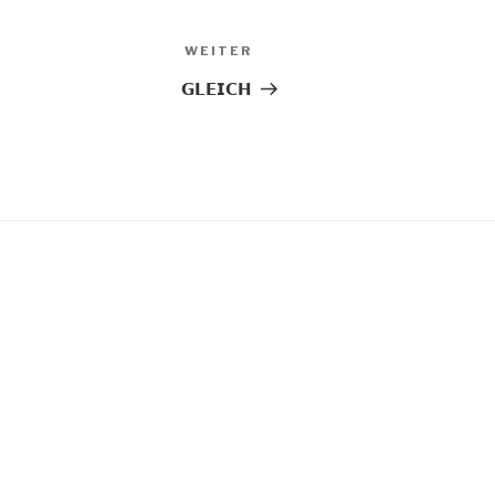
Nächster
WEITER
Beitrag
𝗚𝗟𝗘𝗜𝗖𝗛