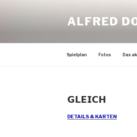
Zum
Inhalt
ALFRED D
springen
Spielplan
Fotos
Das ak
𝗚𝗟𝗘𝗜𝗖𝗛
DETAILS & KARTEN