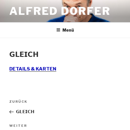
Zum
ALFRED DORFER
Inhalt
springen
Menü
𝗚𝗟𝗘𝗜𝗖𝗛
DETAILS & KARTEN
Beitrags-
Vorheriger
ZURÜCK
Navigation
Beitrag
𝗚𝗟𝗘𝗜𝗖𝗛
Nächster
WEITER