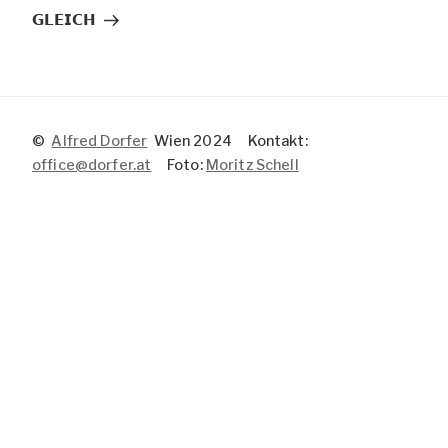
Beitrag
𝗚𝗟𝗘𝗜𝗖𝗛
©
Alfred Dorfer
Wien 2024 Kontakt:
office@dorfer.at
Foto:
Moritz Schell