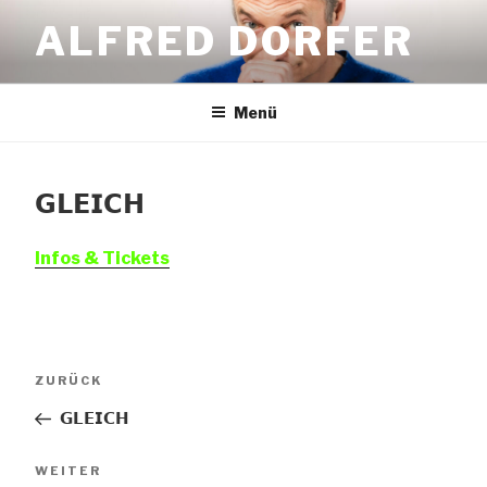
Zum
ALFRED DORFER
Inhalt
springen
Menü
𝗚𝗟𝗘𝗜𝗖𝗛
Infos & Tickets
Beitrags-
Vorheriger
ZURÜCK
Navigation
Beitrag
𝗚𝗟𝗘𝗜𝗖𝗛
Nächster
WEITER