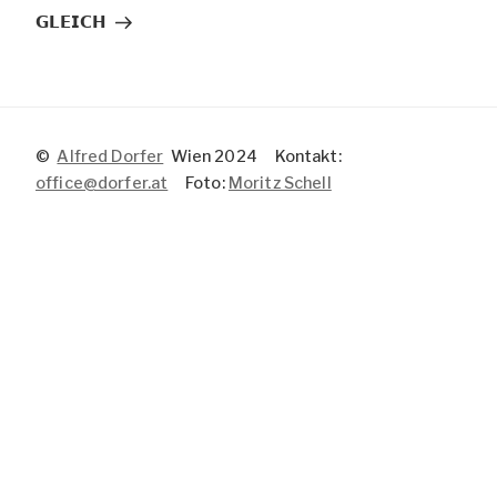
Beitrag
𝗚𝗟𝗘𝗜𝗖𝗛
©
Alfred Dorfer
Wien 2024 Kontakt:
office@dorfer.at
Foto:
Moritz Schell